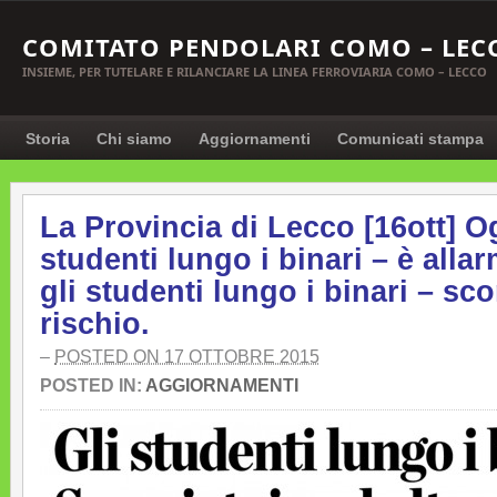
COMITATO PENDOLARI COMO – LEC
INSIEME, PER TUTELARE E RILANCIARE LA LINEA FERROVIARIA COMO – LECCO
Storia
Chi siamo
Aggiornamenti
Comunicati stampa
La Provincia di Lecco [16ott] 
studenti lungo i binari – è alla
gli studenti lungo i binari – sco
rischio.
–
POSTED ON 17 OTTOBRE 2015
POSTED IN:
AGGIORNAMENTI