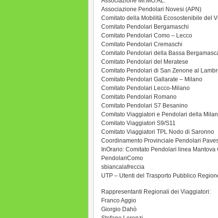
Associazione MI.MO.AL.
Associazione Pendolari Novesi (APN)
Comitato della Mobilità Ecosostenibile del 
Comitato Pendolari Bergamaschi
Comitato Pendolari Como – Lecco
Comitato Pendolari Cremaschi
Comitato Pendolari della Bassa Bergamasc
Comitato Pendolari del Meratese
Comitato Pendolari di San Zenone al Lambro
Comitato Pendolari Gallarate – Milano
Comitato Pendolari Lecco-Milano
Comitato Pendolari Romano
Comitato Pendolari S7 Besanino
Comitato Viaggiatori e Pendolari della Mila
Comitato Viaggiatori S9/S11
Comitato Viaggiatori TPL Nodo di Saronno
Coordinamento Provinciale Pendolari Paves
InOrario: Comitato Pendolari linea Mantov
PendolariComo
sbiancalafreccia
UTP – Utenti del Trasporto Pubblico Regio
Rappresentanti Regionali dei Viaggiatori:
Franco Aggio
Giorgio Dahò