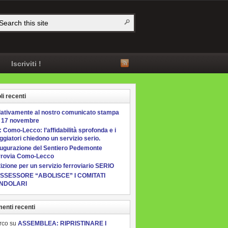
Iscriviti !
li recenti
lativamente al nostro comunicato stampa
l 17 novembre
 Como-Lecco: l’affidabilità sprofonda e i
ggiatori chiedono un servizio serio.
augurazione del Sentiero Pedemonte
rrovia Como-Lecco
izione per un servizio ferroviario SERIO
ASSESSORE “ABOLISCE” I COMITATI
NDOLARI
nti recenti
rco
su
ASSEMBLEA: RIPRISTINARE I