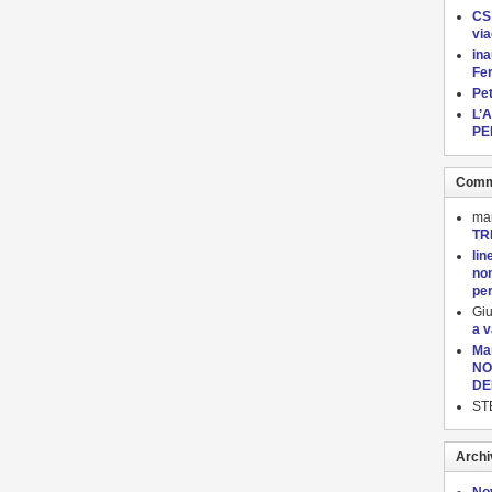
CS:
via
in
Fe
Pet
L’
PE
Comme
ma
TR
lin
non
per
Gi
a 
Ma
NO
DE
ST
Archi