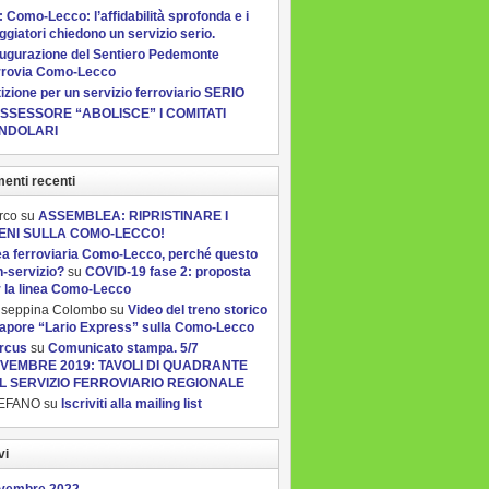
 Como-Lecco: l’affidabilità sprofonda e i
ggiatori chiedono un servizio serio.
augurazione del Sentiero Pedemonte
rrovia Como-Lecco
izione per un servizio ferroviario SERIO
ASSESSORE “ABOLISCE” I COMITATI
NDOLARI
nti recenti
rco
su
ASSEMBLEA: RIPRISTINARE I
ENI SULLA COMO-LECCO!
ea ferroviaria Como-Lecco, perché questo
-servizio?
su
COVID-19 fase 2: proposta
 la linea Como-Lecco
useppina Colombo
su
Video del treno storico
vapore “Lario Express” sulla Como-Lecco
rcus
su
Comunicato stampa. 5/7
VEMBRE 2019: TAVOLI DI QUADRANTE
L SERVIZIO FERROVIARIO REGIONALE
EFANO
su
Iscriviti alla mailing list
vi