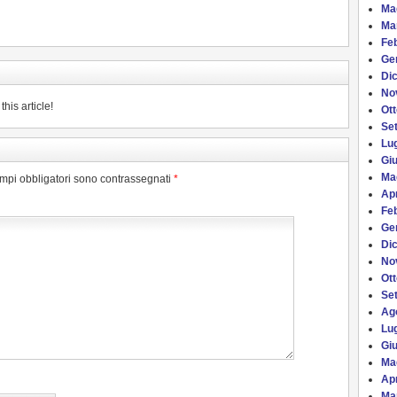
Ma
Ma
Fe
Ge
Di
No
his article!
Ot
Se
Lug
Gi
Ma
ampi obbligatori sono contrassegnati
*
Apr
Fe
Ge
Di
No
Ot
Se
Ag
Lug
Gi
Ma
Apr
Ma