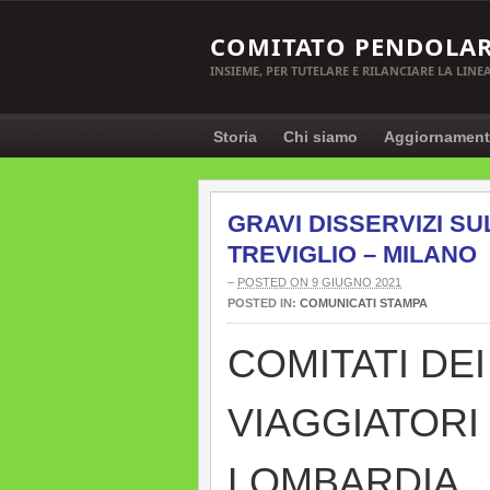
COMITATO PENDOLAR
INSIEME, PER TUTELARE E RILANCIARE LA LIN
Storia
Chi siamo
Aggiornament
GRAVI DISSERVIZI S
TREVIGLIO – MILANO
–
POSTED ON 9 GIUGNO 2021
POSTED IN:
COMUNICATI STAMPA
COMITATI DEI
VIAGGIATORI
LOMBARDIA