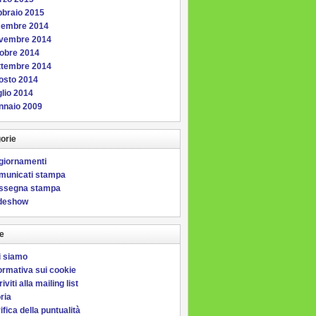
bbraio 2015
cembre 2014
vembre 2014
tobre 2014
ttembre 2014
osto 2014
lio 2014
nnaio 2009
orie
giornamenti
municati stampa
ssegna stampa
ideshow
e
i siamo
ormativa sui cookie
riviti alla mailing list
ria
ifica della puntualità