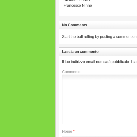
Stefano Lorenzi
Francesco Ninno
No Comments
Start the ball rolling by posting a comment on t
Lascia un commento
Il tuo indirizzo email non sarà pubblicato.
I c
Commento
Nome
*