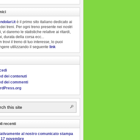
mici
ndolari.it
è il primo sito italiano dedicato ai
i dei treni. Per ogni treno presente nei nostri
i, vi daremo le statistiche relative ai ritardi,
pi, durata della corsa ecc...
 trovi il treno di tuo interesse, lo puoi
ngere utilizzando il seguente
link
cedi
d dei contenuti
ed dei commenti
rdPress.org
li recenti
lativamente al nostro comunicato stampa
l 17 novembre