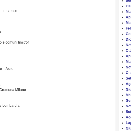
Se
Gi
Vimercatese
Ma
Apr
Ma
Fe
a
Ge
Di
 e comuni limitrofi
No
Ot
Apr
Ma
No
no – Asso
Ot
Se
Ag
i
Gi
a Cremona Milano
Ma
Ge
ne Lombardia
No
Se
Ag
Lug
Gi