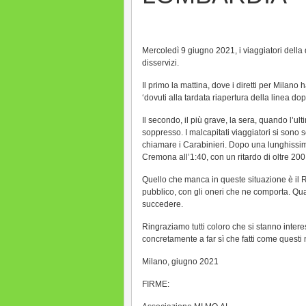
Mercoledì 9 giugno 2021, i viaggiatori della 
disservizi.
Il primo la mattina, dove i diretti per Milano 
‘dovuti alla tardata riapertura della linea 
Il secondo, il più grave, la sera, quando l’u
soppresso. I malcapitati viaggiatori si sono 
chiamare i Carabinieri. Dopo una lunghissima
Cremona all’1:40, con un ritardo di oltre 200
Quello che manca in queste situazione è il R
pubblico, con gli oneri che ne comporta. Q
succedere.
Ringraziamo tutti coloro che si stanno intere
concretamente a far sì che fatti come questi 
Milano, giugno 2021
FIRME: