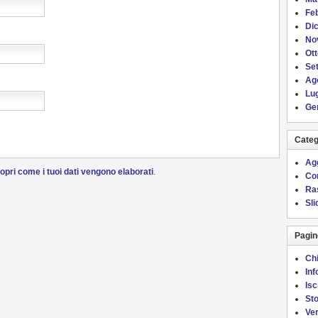
Fe
Di
No
Ot
Se
Ag
Lug
Ge
Categ
Ag
opri come i tuoi dati vengono elaborati
.
Co
Ra
Sl
Pagin
Ch
Inf
Isc
Sto
Ver