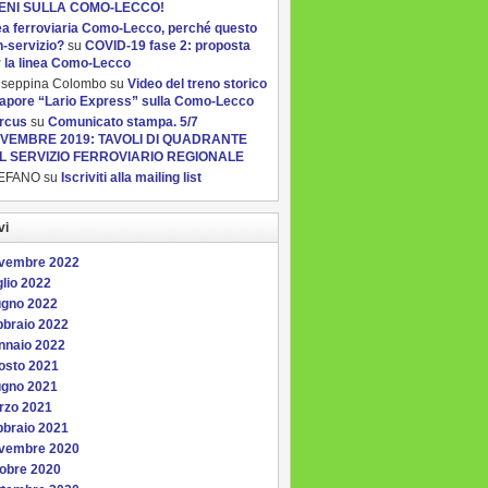
ENI SULLA COMO-LECCO!
ea ferroviaria Como-Lecco, perché questo
-servizio?
su
COVID-19 fase 2: proposta
 la linea Como-Lecco
useppina Colombo
su
Video del treno storico
vapore “Lario Express” sulla Como-Lecco
rcus
su
Comunicato stampa. 5/7
VEMBRE 2019: TAVOLI DI QUADRANTE
L SERVIZIO FERROVIARIO REGIONALE
EFANO
su
Iscriviti alla mailing list
vi
vembre 2022
lio 2022
ugno 2022
bbraio 2022
nnaio 2022
osto 2021
ugno 2021
rzo 2021
bbraio 2021
vembre 2020
tobre 2020