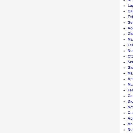
No
Lug
Gi
Fe
Ge
Ag
Gi
Ma
Fe
No
Ot
Se
Gi
Ma
Apr
Ma
Fe
Ge
Di
No
Ot
Apr
Ma
No