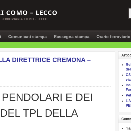
I COMO – LECCO
EA FERROVIARIA COMO – LECCO
i
Comunicati stampa
Rassegna stampa
Orario ferroviario
Artico
ULLA DIRETTRICE CREMONA –
Re
de
CS:
via
in
Fe
 PENDOLARI E DEI
Pet
L’
PE
 DEL TPL DELLA
Comme
ma