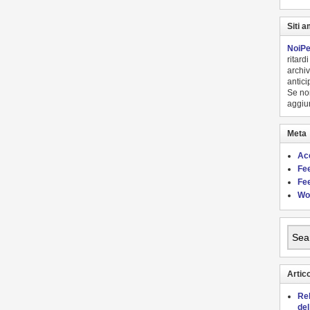
Siti a
NoiPe
ritard
archiv
antici
Se non
aggiu
Meta
Ac
Fee
Fe
Wo
Artico
Re
de