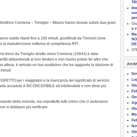
TR
lin
non
per
direttrice
Cremona – Treviglio – Milano
hanno dovuto subire due gravi
Gi
a 
Ma
hanno subito ritardi fino a 100 minuti, giustificati da Trenord come
NO
dopo la manutenzione notturna di competenza RFI’.
DE
ST
ltimo treno da Treviglio diretto verso Cremona (10643) è stato
sentiti abbandonati al loro destino e non hanno potuto far altro che
Archi
 attesa, è arrivato un bus sostitutivo che ha raggiunto la stazione di
 minuti.
No
Lug
ISPETTO per i viaggiatori e la mancanza del significato di servizio
Gi
uanto accaduto è INCONCEPIBILE ed intollerabile e non deve più
Fe
Ge
ssando della vicenda, ma soprattutto tutti coloro che ci aiuteranno
Ag
non si debbano più verificare.
Gi
Ma
Fe
No
Ot